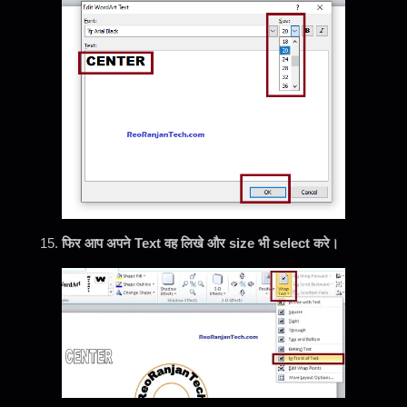
फिर आप अपने Text वह लिखे और size भी select करे।