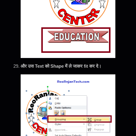
और उस Text को Shape में ले जाकर fit कर दे।