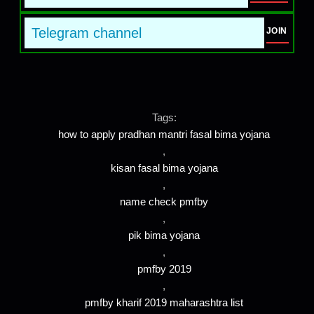
Telegram channel
JOIN
Tags:
how to apply pradhan mantri fasal bima yojana
,
kisan fasal bima yojana
,
name check pmfby
,
pik bima yojana
,
pmfby 2019
,
pmfby kharif 2019 maharashtra list