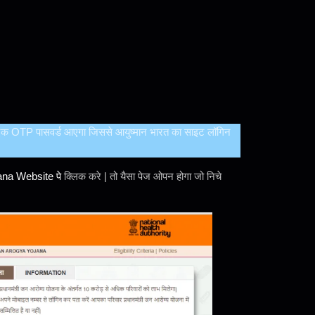
पे एक OTP पासवर्ड आएगा जिससे आयुष्मान भारत का साइट लॉगिन
ana Website
पे
क्लिक करे | तो यैसा पेज ओपन होगा जो निचे