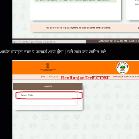
आपके मोबाइल नंबर पे पासवर्ड आया होगा | उसे डाल कर लॉगिन करे |