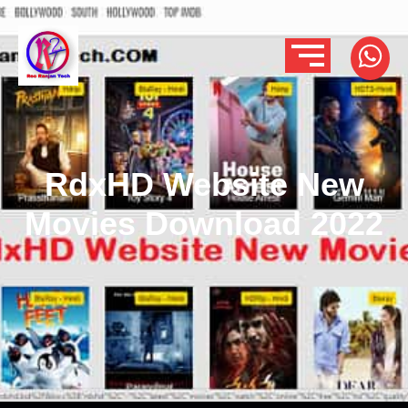
RdxHD Website New
Movies Download 2022