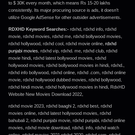
to $ 30K every month, which means Rs 15-20 lakhs
consistently. Its major procuring source is ads, it doesn’t
utilize Google AdSense for other outsider advertisements.
RDXHD Keyword Searches:-
rdxhd, rdxhd info, rdxhd
movie, rdxhd movies, rdxhd me, rdxhd bollywood movies,
rdxhd hollywood, rdxhd cool, rdxhd movie online,
rdxhd
punjabi movies
, rdxhd vip, rdxhd. me, rdxhd club, rdxhd
movie hindi, rdxhd latest bollywood movies, rdxhd
hollywood movies, rdxhd bollywood movies in hindi, rdxhd.,
rdxhd info bollywood, rdxhd online, rdxhd .com, rdxhd online
movie, rdxhd hollywood dubbed movies, rdxhd bollywood,
rdxhd hindi movie, rdxhd hollywood movies in hindi, RdxHD
Website New Movies Download 2022,
rdxhd movie 2023, rdxhd baaghi 2, rdxhd best, rdxhd
movies online, rdxhd latest hollywood movies, rdxhd
bahubali 2, rdxhd punjabi movie, rdxhd punjabi, rdxhd online
movies, rdxhd movie download, rdxhd. info, rdxhd watch
online, rdxhd movies 2021 rdxhd 2020, rdxhd,com, rdxhd