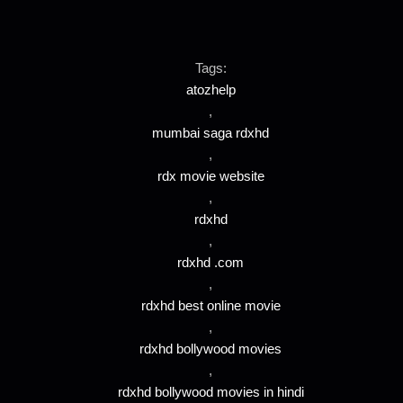
Tags:
atozhelp
,
mumbai saga rdxhd
,
rdx movie website
,
rdxhd
,
rdxhd .com
,
rdxhd best online movie
,
rdxhd bollywood movies
,
rdxhd bollywood movies in hindi