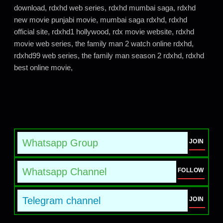
download, rdxhd web series, rdxhd mumbai saga, rdxhd
new movie punjabi movie, mumbai saga rdxhd, rdxhd
official site, rdxhd1 hollywood, rdx movie website, rdxhd
movie web series, the family man 2 watch online rdxhd,
rdxhd99 web series, the family man season 2 rdxhd, rdxhd
best online movie,
Whatsapp Group
JOIN
Whatsapp Channel
FOLLOW
Telegram channel
JOIN