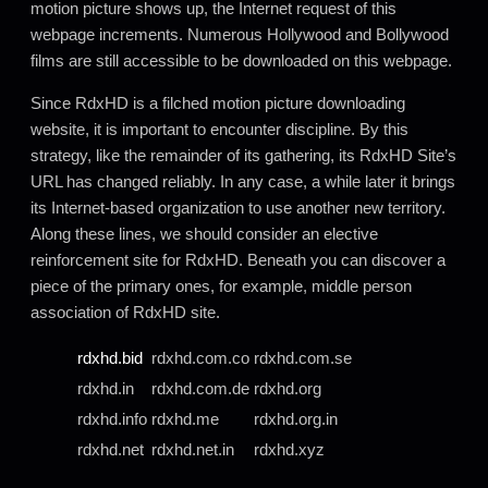
motion picture shows up, the Internet request of this
webpage increments. Numerous Hollywood and Bollywood
films are still accessible to be downloaded on this webpage.
Since RdxHD is a filched motion picture downloading
website, it is important to encounter discipline. By this
strategy, like the remainder of its gathering, its RdxHD Site’s
URL has changed reliably. In any case, a while later it brings
its Internet-based organization to use another new territory.
Along these lines, we should consider an elective
reinforcement site for RdxHD. Beneath you can discover a
piece of the primary ones, for example, middle person
association of RdxHD site.
rdxhd.bid
rdxhd.com.co
rdxhd.com.se
rdxhd.in
rdxhd.com.de
rdxhd.org
rdxhd.info
rdxhd.me
rdxhd.org.in
rdxhd.net
rdxhd.net.in
rdxhd.xyz