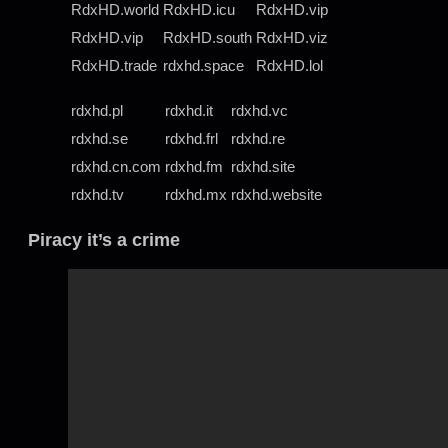
RdxHD.world
RdxHD.icu
RdxHD.vip
RdxHD.vip
RdxHD.south
RdxHD.viz
RdxHD.trade
rdxhd.space
RdxHD.lol
rdxhd.pl
rdxhd.it
rdxhd.vc
rdxhd.se
rdxhd.frl
rdxhd.re
rdxhd.cn.com
rdxhd.fm
rdxhd.site
rdxhd.tv
rdxhd.mx
rdxhd.website
Piracy it’s a crime