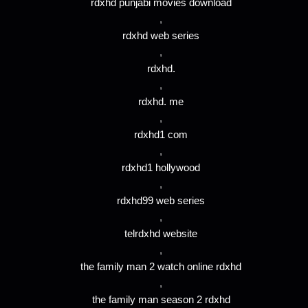
rdxhd punjabi movies download
,
rdxhd web series
,
rdxhd.
,
rdxhd. me
,
rdxhd1 com
,
rdxhd1 hollywood
,
rdxhd99 web series
,
telrdxhd website
,
the family man 2 watch online rdxhd
,
the family man season 2 rdxhd