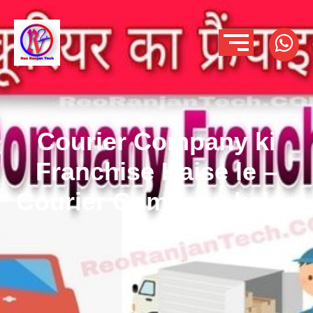
Courier Company ki
Franchise Kaise le –
Courier Company kaise
khole