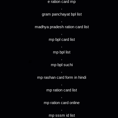
e ration card mp
,
gram panchayat bpl list
,
madhya pradesh ration card list
,
mp bpl card list
,
mp bpl list
,
mp bpl suchi
,
mp rashan card form in hindi
,
mp ration card list
,
mp ration card online
,
mp sssm id list