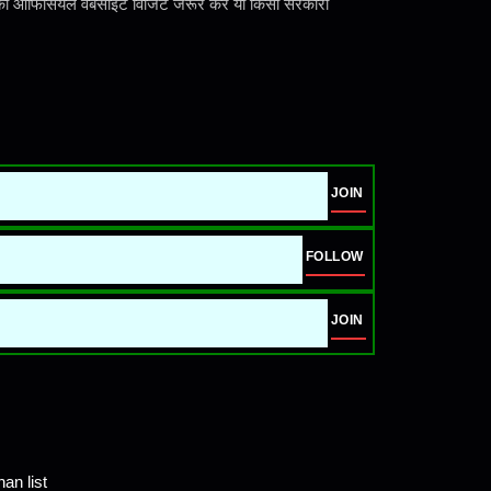
र की ऑफिसियल वेबसाइट विजिट जरूर करें या किसी सरकारी
JOIN
FOLLOW
JOIN
an list