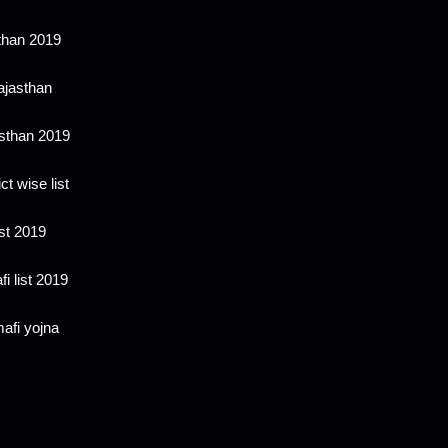
sthan 2019
ajasthan
sthan 2019
ct wise list
ist 2019
i list 2019
afi yojna