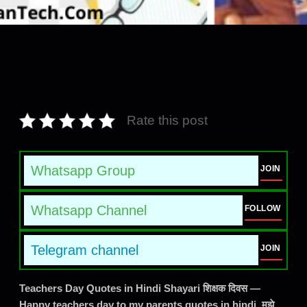
Rate this post
Whatsapp Group
JOIN
Whatsapp Channel
FOLLOW
Telegram channel
JOIN
Teachers Day Quotes in Hindi Shayari शिक्षक दिवस —
Happy teachers day to my parents quotes in hindi. मुझे