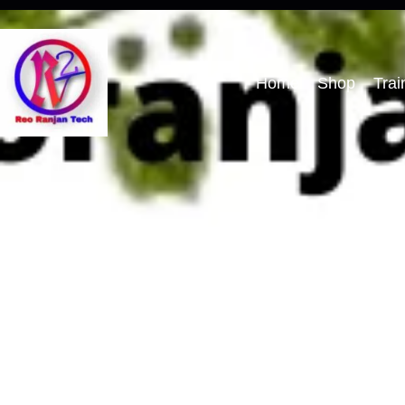
Home
Shop
Trai
Best 99 Maha S
sayari 2023 – La