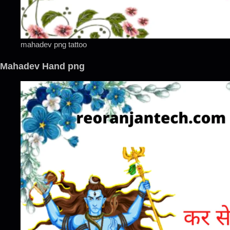
mahadev png tattoo
Mahadev Hand png