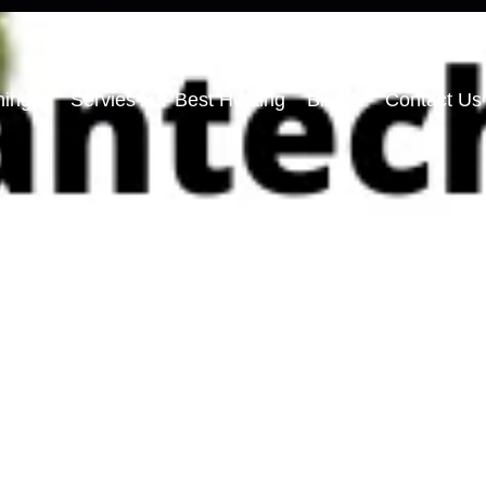
ning
Servies
Best Hosting
Blog
Contact Us
hivaratri Hindi
test Shayari (महा