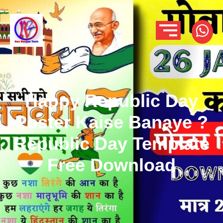
Happy Republic Day
Poster Kaise Banaye ?
Republic Day Template
Free Download