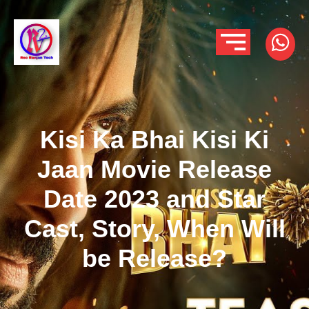
Kisi Ka Bhai Kisi Ki
Jaan Movie Release
Date 2023 and Star
Cast, Story, When Will
be Release?