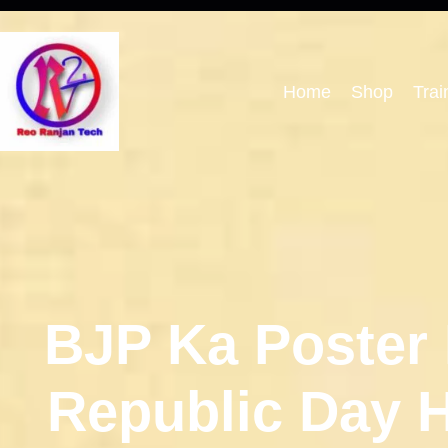
Home
Shop
Trai
BJP Ka Poster
Republic Day 