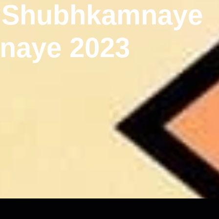
| Shubhkamnaye
anaye 2023