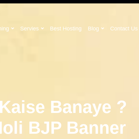
ning
Servies
Best Hosting
Blog
Contact Us
 Kaise Banaye ?
Holi BJP Banner