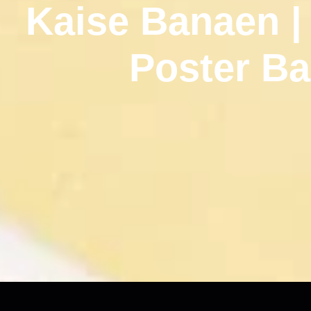
Kaise Banaen 
Poster B